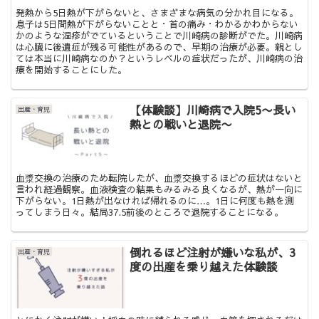
発熱から5日熱が下がらないと、さまざまな病気の分かれ目になる。
息子は5日間熱が下がらないことと・首の痛み・わかるかわからない
かのような湿疹がでているということで川崎病の診断がでた。川崎病
は心臓に後遺症が残る可能性があるので、早期の治療が必要。親とし
ては本当に川崎病なのか？というレベルの症状だったが、川崎病の治
療を開始することにした。
【体験談】川崎病で入院5〜長い
出産・育児
熱との戦いと退院〜
血漿交換の治療のため転院したが、血漿交換するほどの症状はないと
言われ経過観察。血液検査の結果もみるみる良くなるが、熱が一向に
下がらない。1日熱が出なければ帰れるのに…。1日に何度も熱を測
ってしまう日々。結局37.5前後のところで退院することになる。
倒れるほど注射が嫌いな私が、3
出産・育児
度の出産を乗り越えた体験談