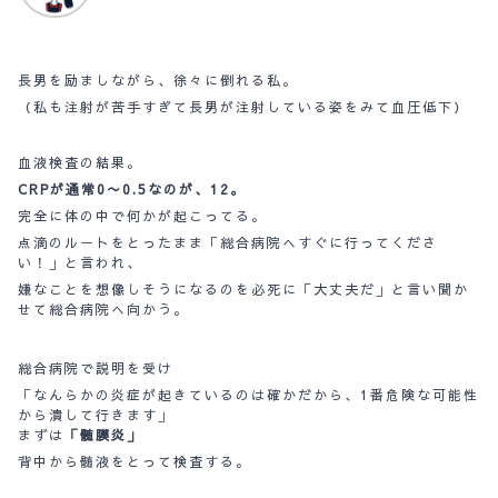
長男を励ましながら、徐々に倒れる私。
（私も注射が苦手すぎて長男が注射している姿をみて血圧低下）
血液検査の結果。
CRPが通常0〜0.5なのが、12。
完全に体の中で何かが起こってる。
点滴のルートをとったまま「総合病院へすぐに行ってくださ
い！」と言われ、
嫌なことを想像しそうになるのを必死に「大丈夫だ」と言い聞か
せて総合病院へ向かう。
総合病院で説明を受け
「なんらかの炎症が起きているのは確かだから、1番危険な可能性
から潰して行きます」
まずは
「髄膜炎」
背中から髄液をとって検査する。