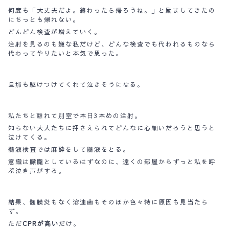
何度も「大丈夫だよ。終わったら帰ろうね。」と励ましてきたの
にちっとも帰れない。
どんどん検査が増えていく。
注射を見るのも嫌な私だけど、どんな検査でも代われるものなら
代わってやりたいと本気で思った。
旦那も駆けつけてくれて泣きそうになる。
私たちと離れて別室で本日3本めの注射。
知らない大人たちに押さえられてどんなに心細いだろうと思うと
泣けてくる。
髄液検査では麻酔をして髄液をとる。
意識は朦朧としているはずなのに、遠くの部屋からずっと私を呼
ぶ泣き声がする。
結果、髄膜炎もなく溶連菌もそのほか色々特に原因も見当たら
ず。
ただ
CPRが高い
だけ。