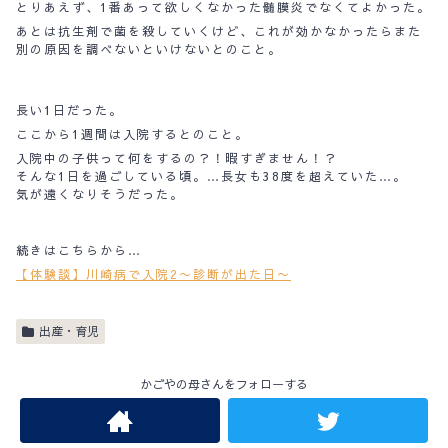
とりあえず、1番あって欲しくなかった髄膜炎でなくてよかった。
あとは抗生剤で菌を殺していくけど、これが効かなかったらまた
別の原因を調べないといけないとのこと。
長い1日だった。
ここから1週間は入院するとのこと。
入院中の子供って何をするの？！暇すぎません！？
そんな1日を過ごしている頃。…長女も38度を超えていた…。
気が遠くなりそうだった。
続きはこちらから…
【体験談】川崎病で入院2〜診断が出た日〜
出産・育児
かごやの母さんをフォローする